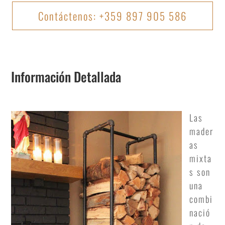
Contáctenos: +359 897 905 586
Información Detallada
Las
mader
as
mixta
s son
una
combi
nació