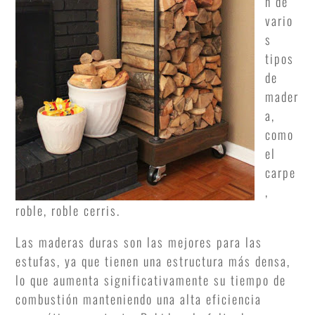
n de
vario
s
tipos
de
mader
a,
como
el
carpe
,
roble, roble cerris.
Las maderas duras son las mejores para las
estufas, ya que tienen una estructura más densa,
lo que aumenta significativamente su tiempo de
combustión manteniendo una alta eficiencia