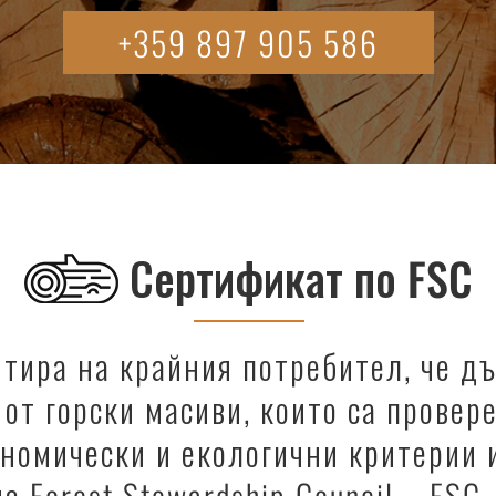
+359 897 905 586
Сертификат по FSC
тира на крайния потребител, че д
от горски масиви, които са провер
номически и екологични критерии 
а Forest Stewardship Council – FSC