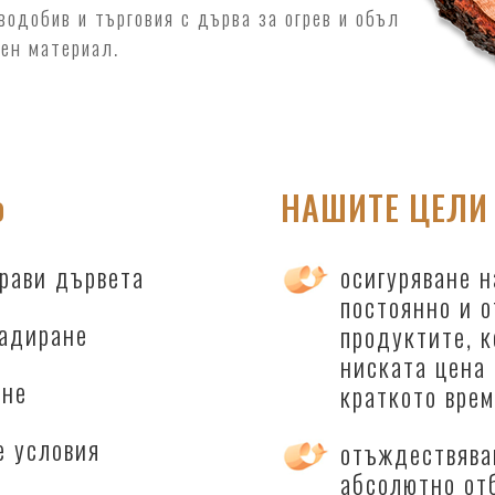
одобив и търговия с дърва за огрев и объл
ен материал.
о
НАШИТЕ ЦЕЛИ
драви дървета
осигуряване н
постоянно и о
ладиране
продуктите, к
ниската цена 
ане
краткото врем
е условия
отъждествява
абсолютно от