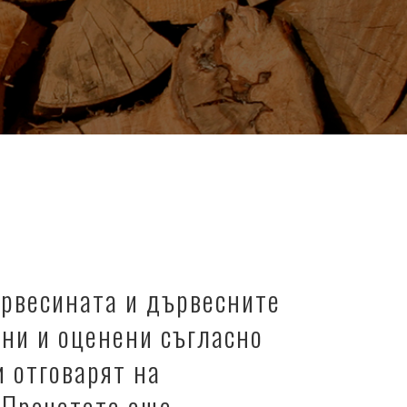
ървесината и дървесните
ени и оценени съгласно
и отговарят на
. Прочетете още