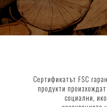
Сертификатът FSC гаран
продукти произхождат 
социални, ико
изискванията н