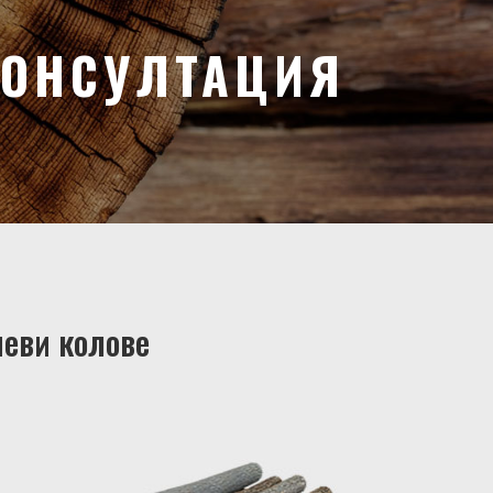
КОНСУЛТАЦИЯ
иеви колове