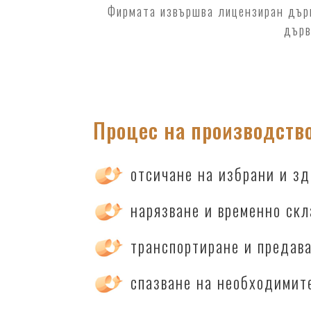
Фирмата извършва лицензиран дърв
дърв
Процес на производств
отсичане на избрани и з
нарязване и временно ск
транспортиране и предав
спазване на необходимит